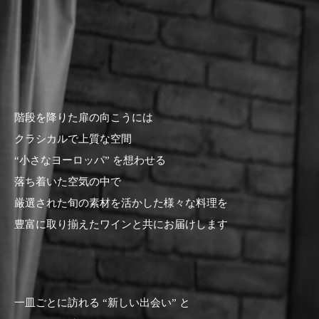
階段を降りた扉の向こうには
クラシカルで上質な空間
“小さなヨーロッパ” を想わせる
落ち着いた空気の中で
厳選された旬の素材を活かした様々な料理を
豊富に取り揃えたワインと共にお届けします
一皿ごとに訪れる “新しい出会い” と